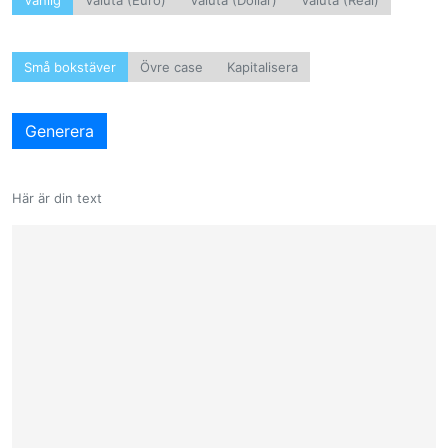
Vanlig
Valuta (Euro)
Valuta (Dollar)
Valuta (Real)
Små bokstäver
Övre case
Kapitalisera
Generera
Här är din text