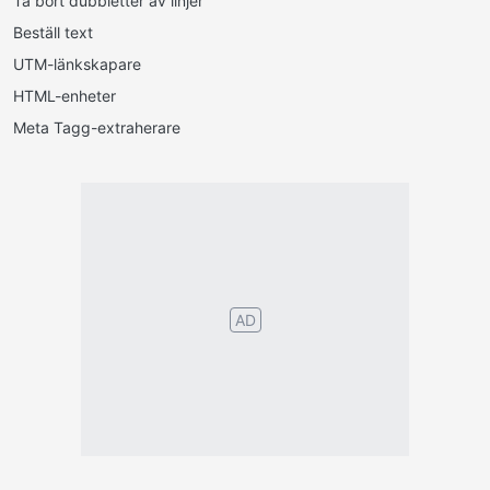
Ta bort dubbletter av linjer
Beställ text
UTM-länkskapare
HTML-enheter
Meta Tagg-extraherare
Português
English
Español
Français
Italiano
Deutsch
©2026 TextConverter
Sekretesspolicy