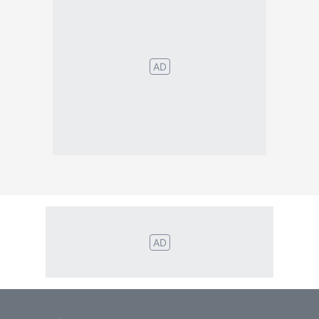
Português
English
Español
Français
Italiano
Deutsch
Nederlands
Türk
Svenska
Русский
Polskie
Magyar
Suomalainen
Eesti
Dansk
Tagalog
Orang
हिंदी
Indonesia
©2026 TextConverter
Privacy Policy