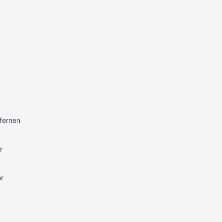
fernen
r
r