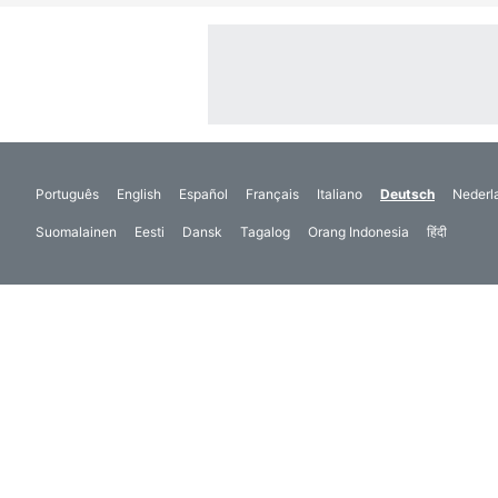
Português
English
Español
Français
Italiano
Deutsch
Nederl
Suomalainen
Eesti
Dansk
Tagalog
Orang Indonesia
हिंदी